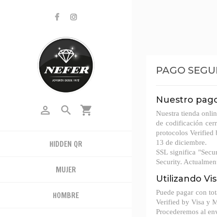
PAGO SEGU
Nuestro pag


shopping_cart
Nuestra tienda onli
de codificación cer
protocolos Verified
13 de diciembre.
HIDDEN QR
SSL significa "Secu
Security. Actualmen
MUJER
Utilizando Vi
Puede pagar con tot
HOMBRE
Verified by Visa y 
Procederemos al env