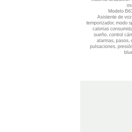
os
Modelo B6
Asistente de voz
temporizador, modo spo
calorias consumida
sueño, control cám
alarmas, pasos, 
pulsaciones, presió
blu