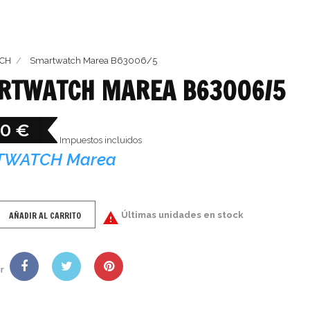
CH
Smartwatch Marea B63006/5
RTWATCH MAREA B63006/5
90 €
Impuestos incluidos
TWATCH Marea
AÑADIR AL CARRITO

Últimas unidades en stock
r