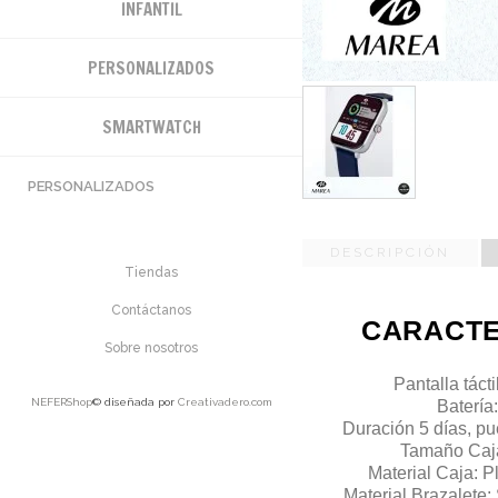
INFANTIL
PERSONALIZADOS
SMARTWATCH
PERSONALIZADOS
DESCRIPCIÓN
Tiendas
Contáctanos
CARACTE
Sobre nosotros
Pantalla tácti
NEFERShop
© diseñada por
Creativadero.com
Batería
Duración 5
días, p
Tamaño Caja
Material Caja: Pl
Material Brazalete: 