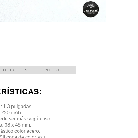
DETALLES DEL PRODUCTO
RÍSTICAS:
l: 1.3 pulgadas.
: 220 mAh
uede ser más
según uso.
: 38 x 45 mm.
ástico color acero.
Silicona de color azul