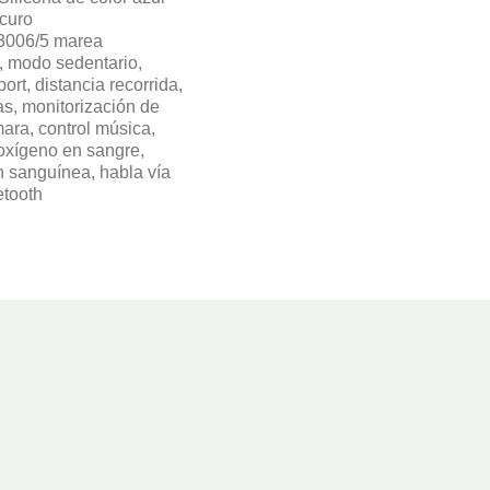
curo
3006/5 marea
, modo sedentario,
rt, distancia recorrida,
s, monitorización de
ara, control música,
oxígeno en sangre,
n sanguínea, habla vía
etooth