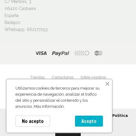
C/ Mártires, 3
06420 Castuera
España
Badajoz
Whatsapp:
662177253
Tiendas
Contáctanos
Sobre nosotros
Utilizamos cookies de terceros para mejorar su
NEFERShop
© diseñada por
Creativadero.com
experiencia de navegación, analizar el tráfico
del sitio y personalizar el contenido y los
anuncios.
Más información
.
Para continuar utilizando este sitio, debes aceptar nuestra
Política
No acepto
Acepto
de Privacidad
y nuestro Uso de Cookies
ACEPTO