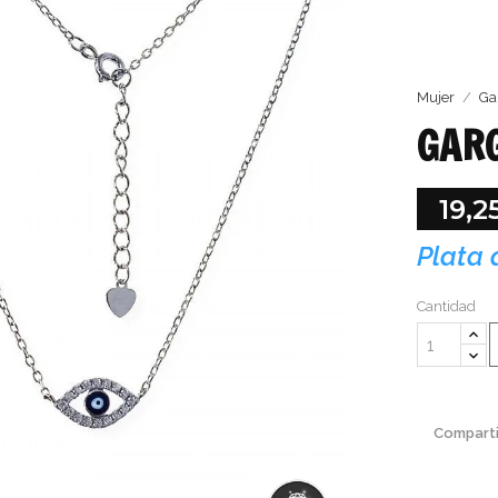
Mujer
Ga
GARG
19,2
Plata 
Cantidad
Comparti