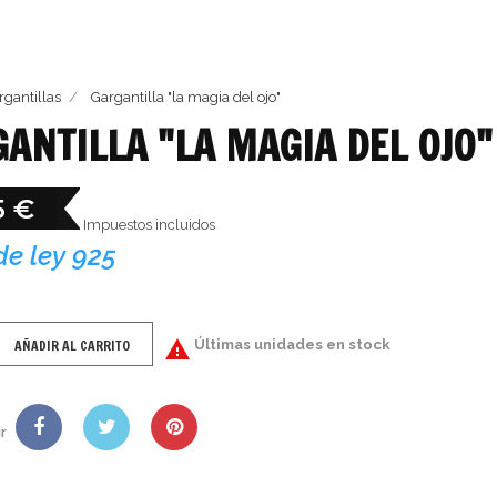
rgantillas
Gargantilla "la magia del ojo"
ANTILLA "LA MAGIA DEL OJO"
5 €
Impuestos incluidos
de ley 925
AÑADIR AL CARRITO

Últimas unidades en stock
r